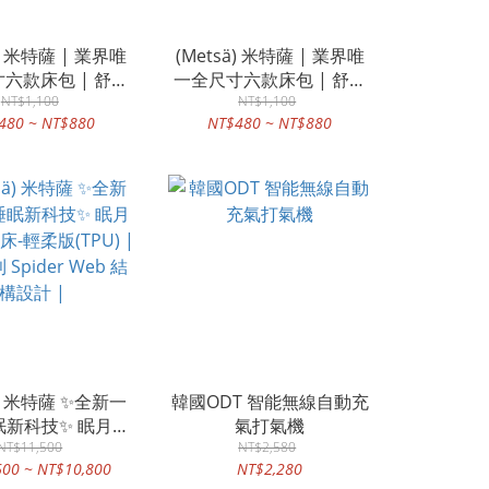
ä) 米特薩 | 業界唯
(Metsä) 米特薩 | 業界唯
六款床包 | 舒柔
一全尺寸六款床包 | 舒柔
 | 流星夜雨
NT$1,100
棉 | 遇見稚貓
NT$1,100
480 ~ NT$880
NT$480 ~ NT$880
ä) 米特薩 ✨全新一
韓國ODT 智能無線自動充
睡眠新科技✨ 眠月拉
氣打氣機
-輕柔版(TPU) |
NT$11,500
NT$2,580
600 ~ NT$10,800
NT$2,280
Spider Web 結