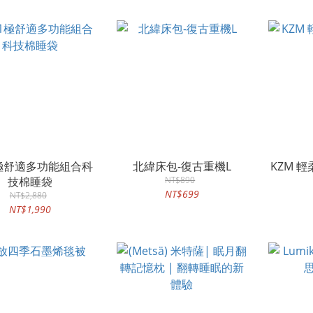
1極舒適多功能組合科
北緯床包-復古重機L
KZM 
技棉睡袋
NT$890
NT$699
NT$2,880
NT$1,990