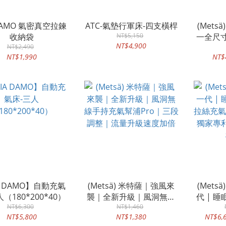
 DAMO 氣密真空拉鍊
ATC-氣墊行軍床-四支橫桿
(Mets
收納袋
NT$5,150
一全尺寸
NT$4,900
NT$2,490
棉
NT$1,990
NT$
A DAMO】自動充氣
(Metsä) 米特薩｜強風來
(Mets
（180*200*40）
襲｜全新升級｜風洞無線
代 | 
NT$6,300
手持充氣幫浦Pro｜三段調
NT$1,460
絲充氣床
NT$5,800
NT$1,380
NT$6,
整｜流量升級速度加倍
獨家專利 