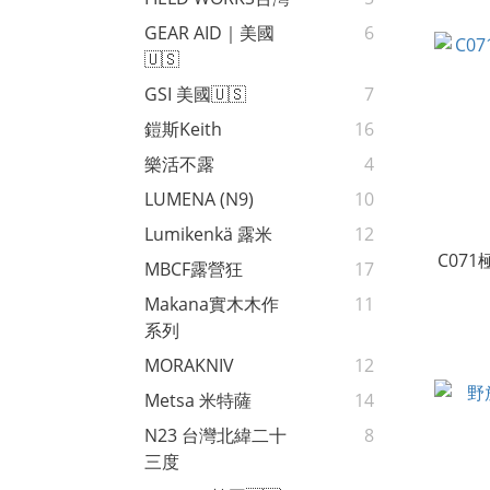
GEAR AID｜美國
6
🇺🇸
GSI 美國🇺🇸
7
鎧斯Keith
16
樂活不露
4
LUMENA (N9)
10
Lumikenkä 露米
12
C07
MBCF露營狂
17
Makana實木木作
11
系列
MORAKNIV
12
Metsa 米特薩
14
N23 台灣北緯二十
8
三度