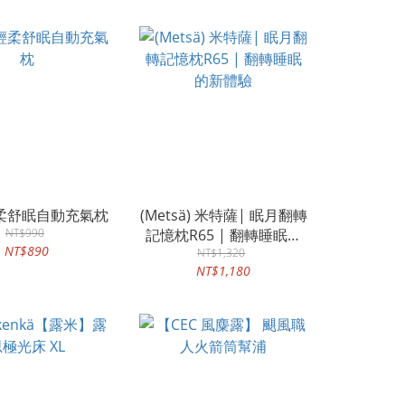
構設計 |
輕柔舒眠自動充氣枕
(Metsä) 米特薩| 眠月翻轉
NT$990
記憶枕R65 | 翻轉睡眠的
NT$890
NT$1,320
新體驗
NT$1,180