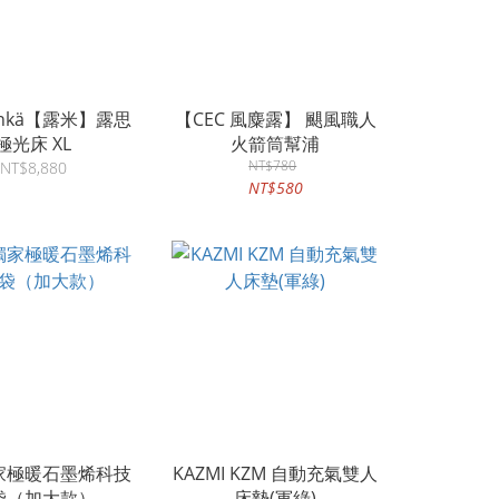
kenkä【露米】露思
【CEC 風麋露】 颶風職人
極光床 XL
火箭筒幫浦
NT$780
NT$8,880
NT$580
家極暖石墨烯科技
KAZMI KZM 自動充氣雙人
袋（加大款）
床墊(軍綠)