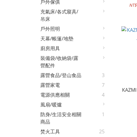
戶外傢俱
NT$
充氣床/各式寢具/
吊床
戶外照明
天幕/帳篷/地墊
廚房用具
裝備袋/收納袋/露
營配件
露營食品/登山食品
3
露營家電
7
KAZM
電源供應相關
4
風扇/暖爐
防身/生活安全相關
1
商品
焚火工具
25