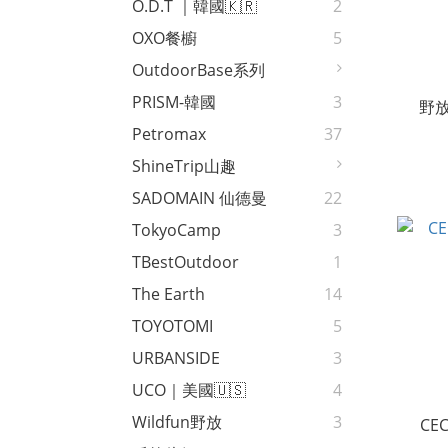
O.D.T ｜韓國🇰🇷
2
OXO餐櫥
5
OutdoorBase系列
PRISM-韓國
3
野
Petromax
37
ShineTrip山趣
SADOMAIN 仙德曼
22
TokyoCamp
3
TBestOutdoor
1
The Earth
14
TOYOTOMI
5
URBANSIDE
3
UCO｜美國🇺🇸
4
Wildfun野放
3
C