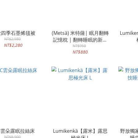
放四季石墨烯毯被
(Metsä) 米特薩| 眠月翻轉
Lumi
NT$2,980
記憶枕 | 翻轉睡眠的新體
NT$2,280
NT$950
驗
NT$880
EC雲朵露眠拉絲床
Lumikenkä【露米】露思
野放獨
NT$8,900
極光床 L
睡