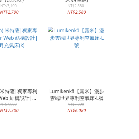
NT$3,100
NT$2,880
NT$2,790
NT$2,580
ä) 米特薩|獨家專利
Lumikenkä【露米】漫步
r Web 結構設計|眠
雲端世界專利空氣床-L號
月充氣床(k)
NT$7,900
NT$7,800
NT$7,300
NT$6,080