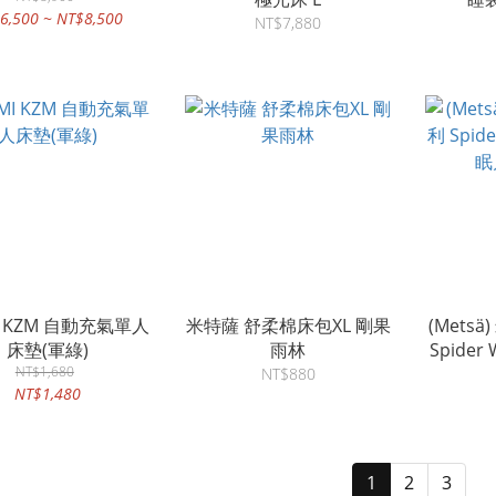
6,500 ~ NT$8,500
NT$7,880
I KZM 自動充氣單人
米特薩 舒柔棉床包XL 剛果
(Mets
床墊(軍綠)
雨林
Spide
NT$1,680
NT$880
NT$1,480
1
2
3