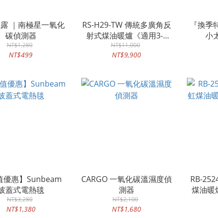
露 ｜南極星一氧化
RS-H29-TW 傳統多廣角反
『換季
碳偵測器
射式煤油暖爐《適用3-5
小
NT$1,280
NT$11,000
坪》
NT$499
NT$9,900
優惠】Sunbeam
CARGO 一氧化碳溫濕度偵
RB-25
披蓋式電熱毯
測器
煤油暖
NT$3,280
NT$2,100
NT$1,380
NT$1,680