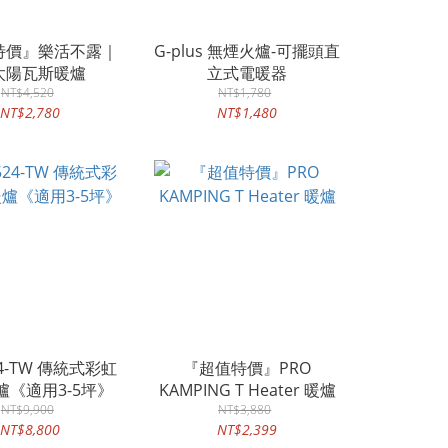
特價』樂活不露｜
G-plus 無煙火爐-可擺頭直
太陽瓦斯暖爐
立式電暖器
NT$4,520
NT$1,780
NT$2,780
NT$1,480
24-TW 傳統式彩虹
『超值特價』PRO
爐《適用3-5坪》
KAMPING T Heater 暖爐
NT$9,900
NT$3,880
NT$8,800
NT$2,399