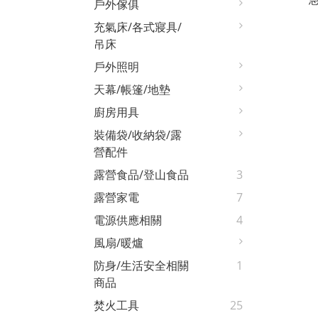
戶外傢俱
充氣床/各式寢具/
吊床
戶外照明
天幕/帳篷/地墊
廚房用具
裝備袋/收納袋/露
營配件
露營食品/登山食品
3
露營家電
7
電源供應相關
4
風扇/暖爐
防身/生活安全相關
1
商品
焚火工具
25