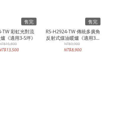
售完
售完
24-TW 彩虹光對流
RS-H2924-TW 傳統多廣角
爐《適用3-5坪》
反射式煤油暖爐《適用3-5
NT$15,800
NT$9,900
坪》
NT$13,500
NT$8,900