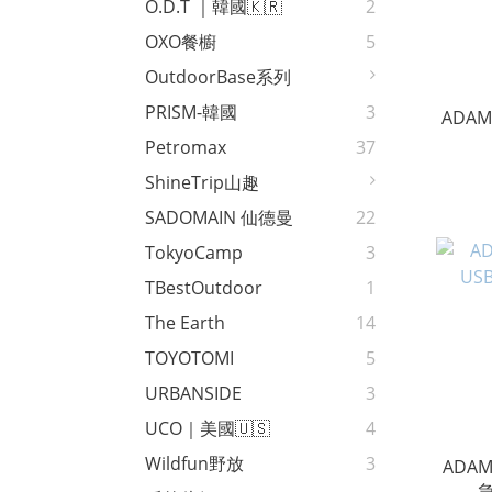
O.D.T ｜韓國🇰🇷
2
OXO餐櫥
5
OutdoorBase系列
PRISM-韓國
3
ADA
Petromax
37
ShineTrip山趣
SADOMAIN 仙德曼
22
TokyoCamp
3
TBestOutdoor
1
The Earth
14
TOYOTOMI
5
URBANSIDE
3
UCO｜美國🇺🇸
4
Wildfun野放
3
ADAM