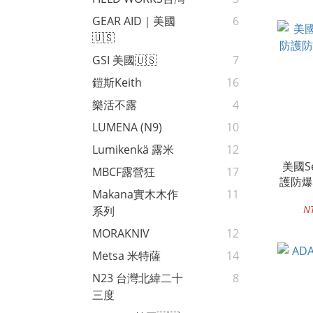
GEAR AID｜美國
6
🇺🇸
GSI 美國🇺🇸
7
鎧斯Keith
16
樂活不露
4
LUMENA (N9)
10
Lumikenkä 露米
12
美國S
MBCF露營狂
17
護防爆
Makana實木木作
11
N
系列
MORAKNIV
12
Metsa 米特薩
14
N23 台灣北緯二十
8
三度