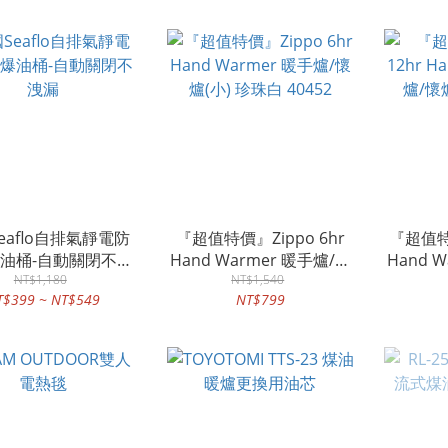
eaflo自排氣靜電防
『超值特價』Zippo 6hr
『超值特價
油桶-自動關閉不洩
Hand Warmer 暖手爐/懷
Hand 
NT$1,180
漏
爐(小) 珍珠白 40452
NT$1,540
爐(
T$399 ~ NT$549
NT$799