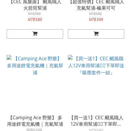
【CEC 風麋露】 颶風職人
【超值特價】CEC 颶風職人
火箭筒幫浦
充氣幫浦-榛果可可
NT$780
NT$580
NT$580
NT$399
【Camping Ace 野樂】 多
【買一送1】CEC 颶風職人
用途鋰電充氣機｜充氣幫浦
12V車用幫浦👉🏻下單即送
NT$1,120
『吸塵套件一組』
NT$580