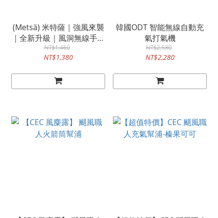
(Metsä) 米特薩｜強風來襲
韓國ODT 智能無線自動充
｜全新升級｜風洞無線手持
氣打氣機
充氣幫浦Pro｜三段調整｜
NT$1,460
NT$2,580
NT$1,380
NT$2,280
流量升級速度加倍