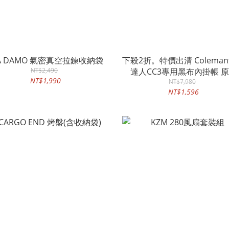
IA DAMO 氣密真空拉鍊收納袋
下殺2折。特價出清 Colema
NT$2,490
達人CC3專用黑布內掛帳 
NT$1,990
7980 超低特價1596
NT$7,980
NT$1,596