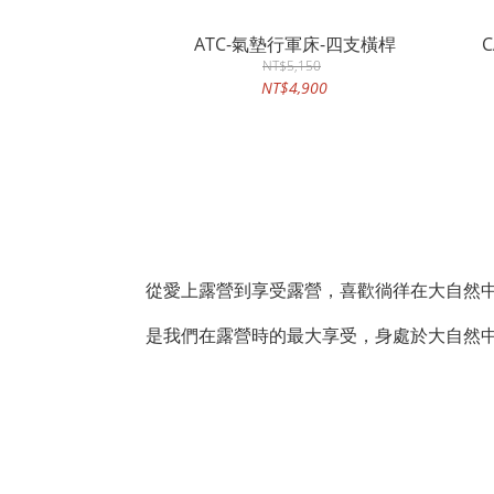
ATC-氣墊行軍床-四支橫桿
C
NT$5,150
NT$4,900
從愛上露營到享受露營，喜歡徜徉在大自然
是我們在露營時的最大享受，身處於大自然