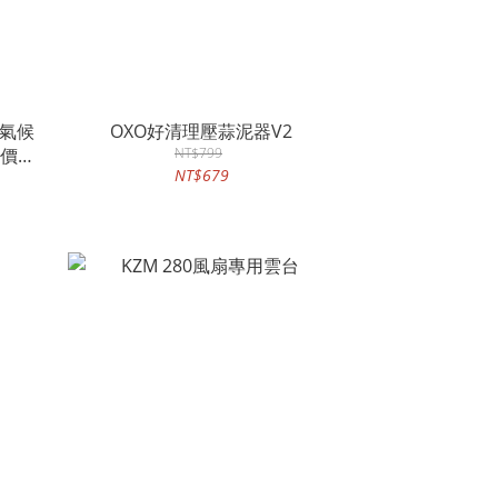
n氣候
OXO好清理壓蒜泥器V2
原價
NT$799
NT$679