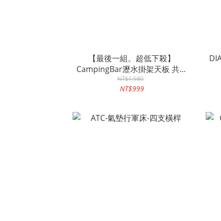
【最後一組。超低下殺】
D
CampingBar瀝水掛架天板 共二
NT$1,580
色
NT$999