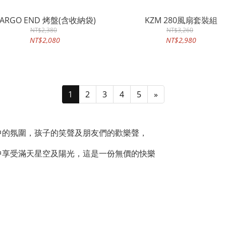
ARGO END 烤盤(含收納袋)
KZM 280風扇套裝組
NT$2,380
NT$3,260
NT$2,080
NT$2,980
1
2
3
4
5
»
中的氛圍，孩子的笑聲及朋友們的歡樂聲，
中享受滿天星空及陽光，這是一份無價的快樂