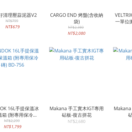
O好清理壓蒜泥器V2
CARGO END 烤盤(含收納
VELTRI
NT$799
袋)
一單位
NT$679
NT$2,380
NT$2,080
DOK 16L手提保溫冰
Makana 手工實木IGT專用
Makan
溫箱 (附專用保冷磚)
砧板-復古拼花
NT$2,299
BD-756
NT$2,680
NT$1,799