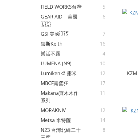
FIELD WORKS台灣
5
GEAR AID｜美國
6
🇺🇸
GSI 美國🇺🇸
7
鎧斯Keith
16
樂活不露
4
LUMENA (N9)
10
KZ
Lumikenkä 露米
12
MBCF露營狂
17
Makana實木木作
11
系列
MORAKNIV
12
Metsa 米特薩
14
N23 台灣北緯二十
8
三度