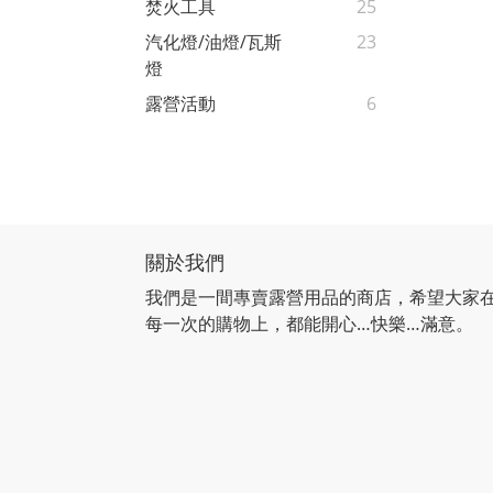
焚火工具
25
汽化燈/油燈/瓦斯
23
燈
露營活動
6
關於我們
我們是一間專賣露營用品的商店，希望大家
每一次的購物上，都能開心…快樂…滿意。