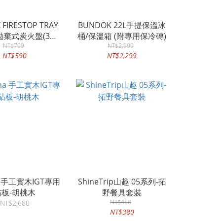
X FIRESTOP TRAY
BUNDOK 22L手提保溫冰
拋棄式炭火盤(3入
桶/保溫箱 (附專用保冷磚)
NT$799
組)
NT$2,999
NT$590
NT$2,299
a 手工實木IGT專用
ShineTrip山趣 05系列-拓
砧板-胡桃木
野餐具套裝
NT$450
NT$2,680
NT$380