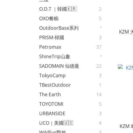
O.D.T ｜韓國🇰🇷
2
OXO餐櫥
5
OutdoorBase系列
KZM
PRISM-韓國
3
Petromax
37
ShineTrip山趣
SADOMAIN 仙德曼
22
TokyoCamp
3
TBestOutdoor
1
The Earth
14
TOYOTOMI
5
URBANSIDE
3
UCO｜美國🇺🇸
4
KZM
Wildfun野放
3