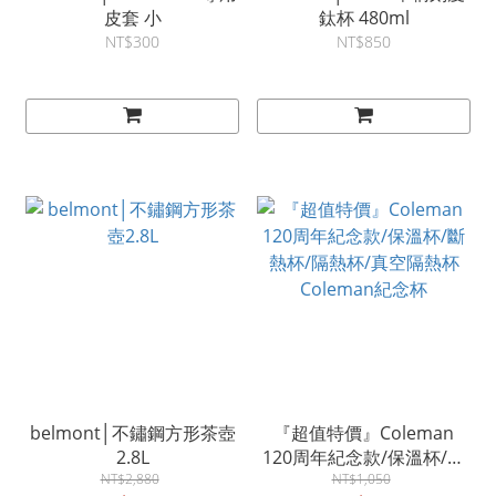
皮套 小
鈦杯 480ml
NT$300
NT$850
belmont│不鏽鋼方形茶壺
『超值特價』Coleman
2.8L
120周年紀念款/保溫杯/斷
NT$2,880
熱杯/隔熱杯/真空隔熱杯
NT$1,050