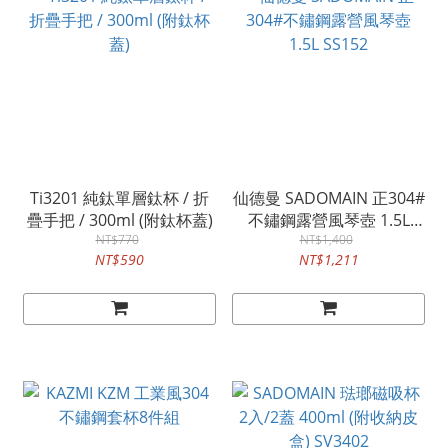
Ti3201 純鈦單層鈦杯 / 折
仙德曼 SADOMAIN 正304#
疊手把 / 300ml (附鈦杯蓋)
不鏽鋼露營風琴壺 1.5L
NT$770
NT$1,400
SS152
NT$590
NT$1,211