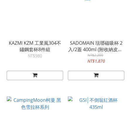
KAZMI KZM 工業風304不
SADOMAIN 琺瑯磁吸杯 2
鏽鋼套杯8件組
入/2蓋 400ml (附收納皮盒)
NT$2,200
SV3402
NT$980
NT$1,870