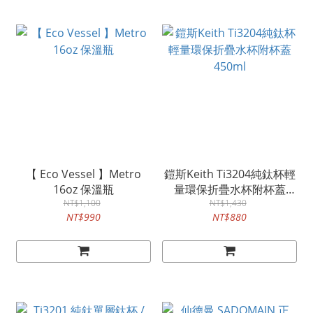
【 Eco Vessel 】Metro
鎧斯Keith Ti3204純鈦杯輕
16oz 保溫瓶
量環保折疊水杯附杯蓋
NT$1,100
NT$1,430
450ml
NT$990
NT$880