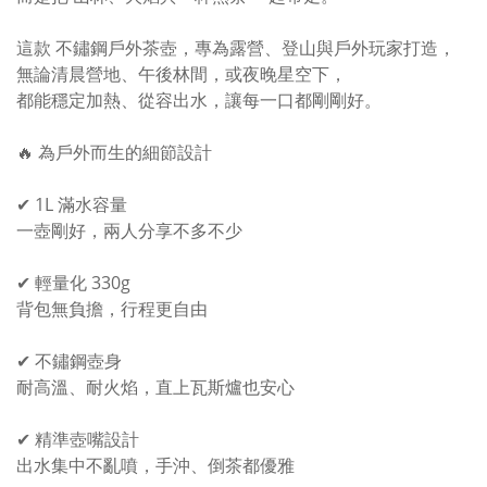
這款 不鏽鋼戶外茶壺，專為露營、登山與戶外玩家打造，
無論清晨營地、午後林間，或夜晚星空下，
都能穩定加熱、從容出水，讓每一口都剛剛好。
🔥 為戶外而生的細節設計
✔ 1L 滿水容量
一壺剛好，兩人分享不多不少
✔ 輕量化 330g
背包無負擔，行程更自由
✔ 不鏽鋼壺身
耐高溫、耐火焰，直上瓦斯爐也安心
✔ 精準壺嘴設計
出水集中不亂噴，手沖、倒茶都優雅