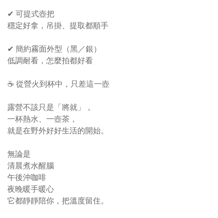
✔ 可提式壺把
穩定好拿，吊掛、提取都順手
✔ 簡約霧面外型（黑／銀）
低調耐看，怎麼拍都好看
☕ 從營火到杯中，只差這一壺
露營不該只是「將就」，
一杯熱水、一壺茶，
就是在野外好好生活的開始。
無論是
清晨煮水醒腦
午後沖咖啡
夜晚暖手暖心
它都靜靜陪你，把溫度留住。