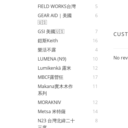
FIELD WORKS台灣
5
GEAR AID｜美國
6
🇺🇸
GSI 美國🇺🇸
7
CUS
鎧斯Keith
16
樂活不露
4
No rev
LUMENA (N9)
10
Lumikenkä 露米
12
MBCF露營狂
17
Makana實木木作
11
系列
MORAKNIV
12
Metsa 米特薩
14
N23 台灣北緯二十
8
三度