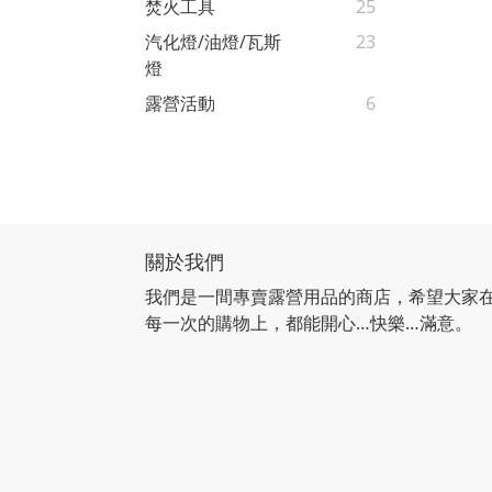
焚火工具
25
汽化燈/油燈/瓦斯
23
燈
露營活動
6
關於我們
我們是一間專賣露營用品的商店，希望大家
每一次的購物上，都能開心…快樂…滿意。