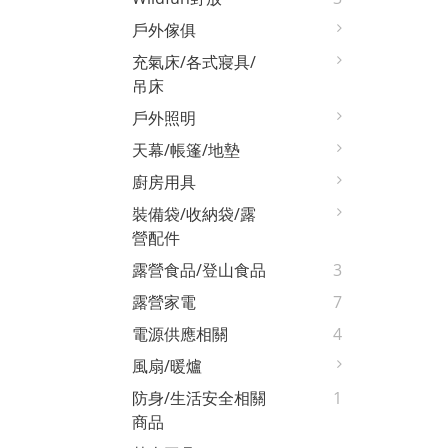
戶外傢俱
充氣床/各式寢具/
吊床
戶外照明
天幕/帳篷/地墊
廚房用具
裝備袋/收納袋/露
營配件
露營食品/登山食品
3
露營家電
7
電源供應相關
4
風扇/暖爐
防身/生活安全相關
1
商品