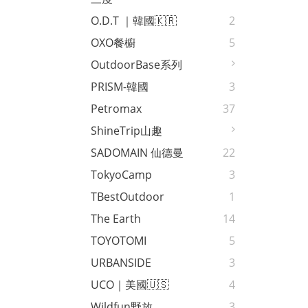
O.D.T ｜韓國🇰🇷
2
OXO餐櫥
5
OutdoorBase系列
PRISM-韓國
3
Petromax
37
ShineTrip山趣
SADOMAIN 仙德曼
22
TokyoCamp
3
TBestOutdoor
1
The Earth
14
TOYOTOMI
5
URBANSIDE
3
UCO｜美國🇺🇸
4
Wildfun野放
3