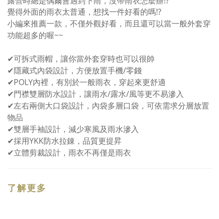
露營時總是偶爾會遇到下雨，沒帶雨衣怎麼辦⁉
覺得外面的雨衣太普通，想找一件好看的嗎⁉
小編來推薦一款，不僅外觀好看，而且還可以當一般外套穿
功能超多的喔~~
✔可拆式雨帽，讓你當外套穿時也可以很帥
✔隱藏式內袋設計，方便放置手機/零錢
✔POLY內裡，有別於一般雨衣，穿起來更舒適
✔門襟雙層防水設計，讓雨水/露水/風等更不易滲入
✔左右兩側大口袋設計，內袋多層口袋，可依需求分層放置
物品
✔雙層手袖設計，減少寒風及雨水滲入
✔採用YKK防水拉錬，品質更提昇
✔立體剪裁設計，雨衣不再僅是雨衣
了解更多