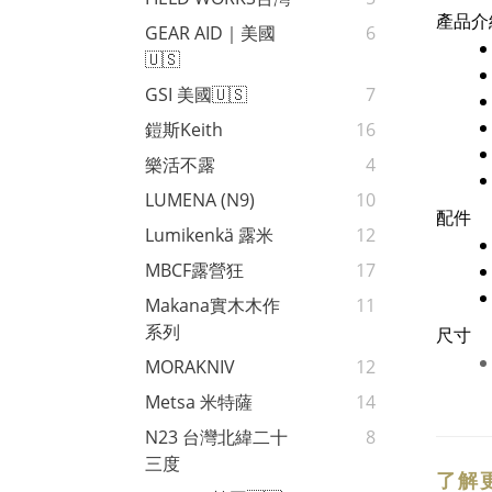
產品介
GEAR AID｜美國
6
🇺🇸
GSI 美國🇺🇸
7
鎧斯Keith
16
樂活不露
4
LUMENA (N9)
10
配件
Lumikenkä 露米
12
MBCF露營狂
17
Makana實木木作
11
系列
尺寸
MORAKNIV
12
Metsa 米特薩
14
N23 台灣北緯二十
8
三度
了解