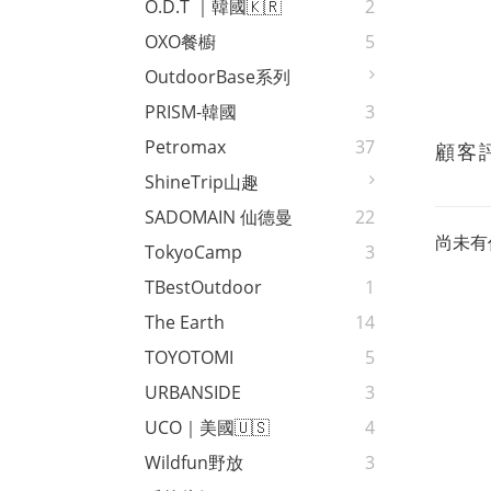
O.D.T ｜韓國🇰🇷
2
OXO餐櫥
5
OutdoorBase系列
PRISM-韓國
3
Petromax
37
顧客
ShineTrip山趣
SADOMAIN 仙德曼
22
尚未有
TokyoCamp
3
TBestOutdoor
1
The Earth
14
TOYOTOMI
5
URBANSIDE
3
UCO｜美國🇺🇸
4
Wildfun野放
3