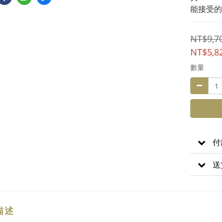
能接受的
NT$9,7
NT$5,8
數量
付
送
描述