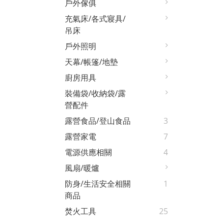
戶外傢俱
充氣床/各式寢具/
吊床
戶外照明
天幕/帳篷/地墊
廚房用具
裝備袋/收納袋/露
營配件
露營食品/登山食品
3
露營家電
7
電源供應相關
4
風扇/暖爐
防身/生活安全相關
1
商品
焚火工具
25