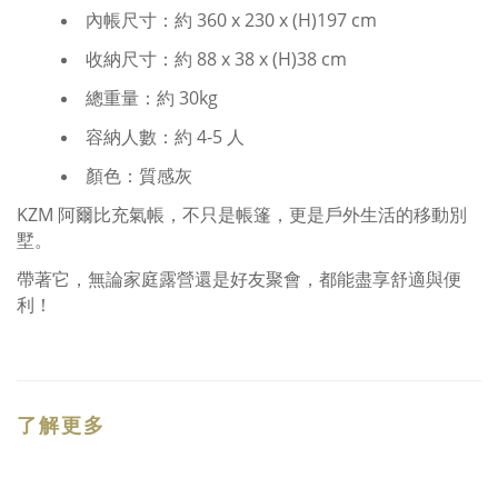
內帳尺寸：約 360 x 230 x (H)197 cm
收納尺寸：約 88 x 38 x (H)38 cm
總重量：約 30kg
容納人數：約 4-5 人
顏色：質感灰
KZM 阿爾比充氣帳，不只是帳篷，更是戶外生活的移動別
墅。
帶著它，無論家庭露營還是好友聚會，都能盡享舒適與便
利！
了解更多