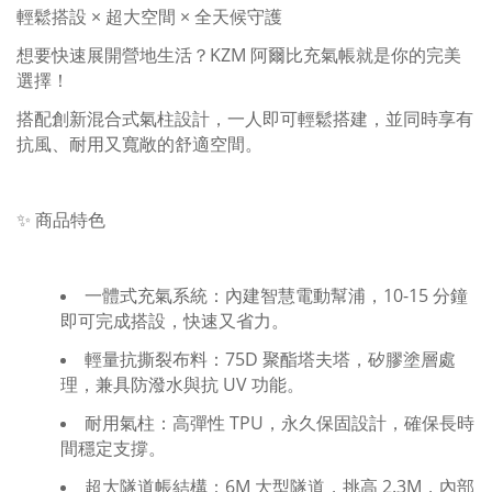
輕鬆搭設 × 超大空間 × 全天候守護
想要快速展開營地生活？KZM 阿爾比充氣帳就是你的完美
選擇！
搭配創新混合式氣柱設計，一人即可輕鬆搭建，並同時享有
抗風、耐用又寬敞的舒適空間。
✨ 商品特色
一體式充氣系統：內建智慧電動幫浦，10-15 分鐘
即可完成搭設，快速又省力。
輕量抗撕裂布料：75D 聚酯塔夫塔，矽膠塗層處
理，兼具防潑水與抗 UV 功能。
耐用氣柱：高彈性 TPU，永久保固設計，確保長時
間穩定支撐。
超大隧道帳結構：6M 大型隧道，挑高 2.3M，內部