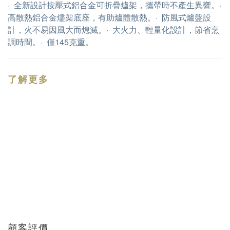
·  全新設計按壓式鋁合金可折疊爐架，攜帶時不產生異響。·  
高散熱鋁合金燼架底座，有助爐體散熱。·  防風式爐盤設
計，火不易因風大而熄滅。·  大火力、輕量化設計，節省烹
調時間。·  僅145克重。
了解更多
顧客評價