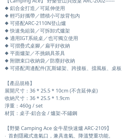
【Camping Ace】 野樂登山貝殼桌 ARC-2002------
◆ 鋁合金打造／可延伸使用
◆ 輕巧好攜帶／體積小可放背包內
◆ 可搭配ARC-2110N登山爐
◆ 快速免組裝／可拆卸式爐架
◆ 適用IGT系統桌／也可獨立使用
◆ 可摺疊式桌腳／扁平好收納
◆ 平面爐架／不挑鍋具茶具
◆ 附贈束口收納袋／防塵好收納
◆ 可搭配周邊配件(瓦斯罐架、跨接板、擋風板、桌板
【產品規格】
展開尺寸：36 * 25.5 * 10cm (不含延伸桌)
收納尺寸：36 * 25.5 * 1.9cm
淨重：460g / set
材質：桌子-鋁合金 / 爐架-不鏽鋼
【
野樂 Camping Ace 金牛星快速爐 ARC-2109】
·  首創隱藏式進氣口，兼具進氣、降溫雙重功能。