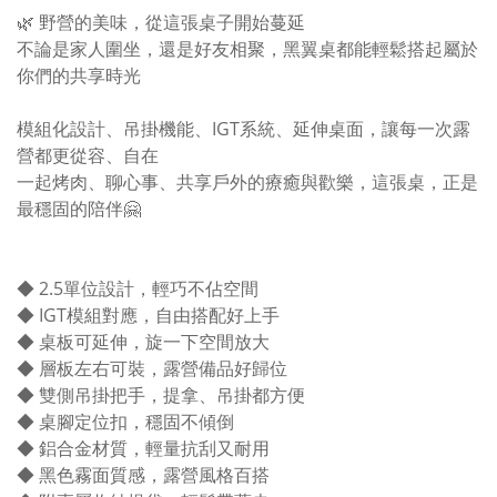
🌿 野營的美味，從這張桌子開始蔓延
不論是家人圍坐，還是好友相聚，黑翼桌都能輕鬆搭起屬於
你們的共享時光
模組化設計、吊掛機能、IGT系統、延伸桌面，讓每一次露
營都更從容、自在
一起烤肉、聊心事、共享戶外的療癒與歡樂，這張桌，正是
最穩固的陪伴🤗
◆ 2.5單位設計，輕巧不佔空間
◆ IGT模組對應，自由搭配好上手
◆ 桌板可延伸，旋一下空間放大
◆ 層板左右可裝，露營備品好歸位
◆ 雙側吊掛把手，提拿、吊掛都方便
◆ 桌腳定位扣，穩固不傾倒
◆ 鋁合金材質，輕量抗刮又耐用
◆ 黑色霧面質感，露營風格百搭