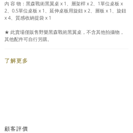
內 容 物：黑森戰術黑翼桌 x 1、層架桿 x 2、1單位桌板 x
2、0.5單位桌板 x 1、延伸桌板用旋鈕 x 2、層板 x 1、旋鈕
x 4、質感收納提袋 x 1
★ 此賣場僅販售野樂黑森戰術黑翼桌，不含其他拍攝物，
其他配件可自行另購。
了解更多
顧客評價