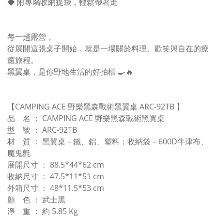
◆ 附專屬收納提袋，輕鬆帶著走
每一趟露營，
從展開這張桌子開始，就是一場關於料理、歡笑與自在的療
癒旅程。
黑翼桌，是你野地生活的好拍檔 🍳🔥
【CAMPING ACE 野樂黑森戰術黑翼桌 ARC-92TB 】
品 名 ： CAMPING ACE 野樂黑森戰術黑翼桌
型 號 ： ARC-92TB
材 質 ： 黑翼桌－鐵、鋁、塑料；收納袋－600D牛津布、
魔鬼氈
展開尺寸 ： 88.5*44*62 cm
收納尺寸 ： 47.5*11*51 cm
外箱尺寸 ： 48*11.5*53 cm
顏 色 ： 武士黑
淨 重 ： 約 5.85 Kg