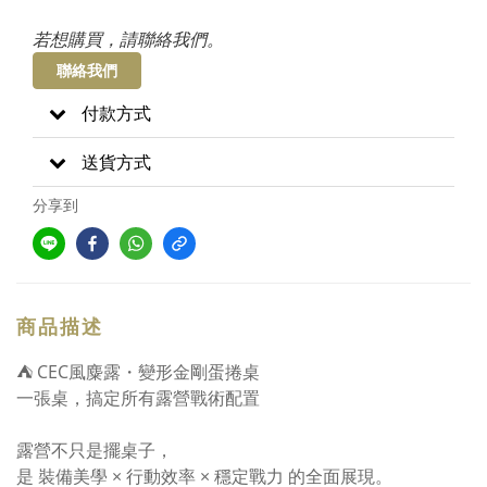
若想購買，請聯絡我們。
聯絡我們
付款方式
送貨方式
分享到
商品描述
⛺ CEC風麋露・變形金剛蛋捲桌
一張桌，搞定所有露營戰術配置
露營不只是擺桌子，
是 裝備美學 × 行動效率 × 穩定戰力 的全面展現。