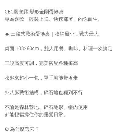
CEC風麋露 變形金剛蛋捲桌
專為喜歡「輕裝上陣、快速部署」的你而生。
🔥 三段式戰術蛋捲桌｜收納最小，戰力最大
桌面 103×60cm，雙人用餐、咖啡、料理一次搞定
三段高度可調，完美搭配各種椅高
收起來超小一包，單手就能帶著走
外八腳戰術結構，碎石地也穩到不行
不論是森林營地、碎石地形、帳內使用
都能輕鬆撐住你的露營日常。
⚙️ 為什麼選它？