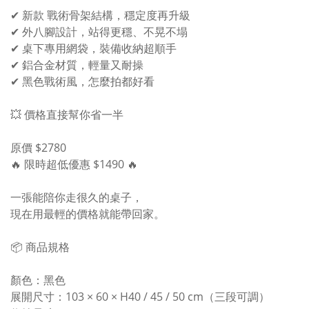
✔ 新款 戰術骨架結構，穩定度再升級
✔ 外八腳設計，站得更穩、不晃不塌
✔ 桌下專用網袋，裝備收納超順手
✔ 鋁合金材質，輕量又耐操
✔ 黑色戰術風，怎麼拍都好看
💥 價格直接幫你省一半
原價 $2780
🔥 限時超低優惠 $1490 🔥
一張能陪你走很久的桌子，
現在用最輕的價格就能帶回家。
📦 商品規格
顏色：黑色
展開尺寸：103 × 60 × H40 / 45 / 50 cm（三段可調）