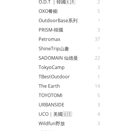
O.D.T ｜韓國🇰🇷
2
OXO餐櫥
5
OutdoorBase系列
PRISM-韓國
3
Petromax
37
ShineTrip山趣
SADOMAIN 仙德曼
22
TokyoCamp
3
TBestOutdoor
1
The Earth
14
TOYOTOMI
5
URBANSIDE
3
UCO｜美國🇺🇸
4
Wildfun野放
3