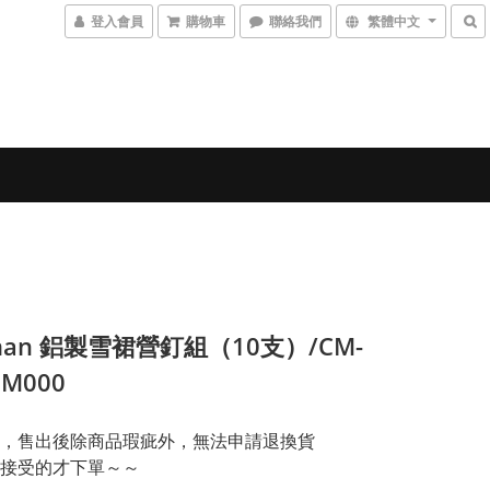
登入會員
購物車
聯絡我們
繁體中文
eman 鋁製雪裙營釘組（10支）/CM-
5M000
，售出後除商品瑕疵外，無法申請退換貨
接受的才下單～～