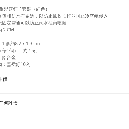
 個鋁製短釘子套裝（紅色）
帳篷和防水布裙邊，以防止風吹拍打並阻止冷空氣侵入
天固定雪裙可以防止雨水往內噴潑
 2 CM
 個約8.2 x 1.3 cm
每1個）：約7.5g
質：鋁合金
物：雪裙釘10入
評價
任何評價