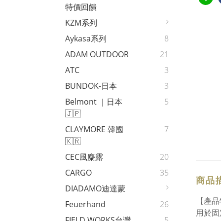
特價回饋
KZM系列
Aykasa系列
8
ADAM OUTDOOR
21
ATC
3
BUNDOK-日本
3
Belmont ｜日本
5
🇯🇵
CLAYMORE 韓國
7
🇰🇷
CEC風麋露
20
CARGO
35
商品
DIADAMO迪達蒙
【產品
Feuerhand
26
用於固
FIELD WORKS台灣
5