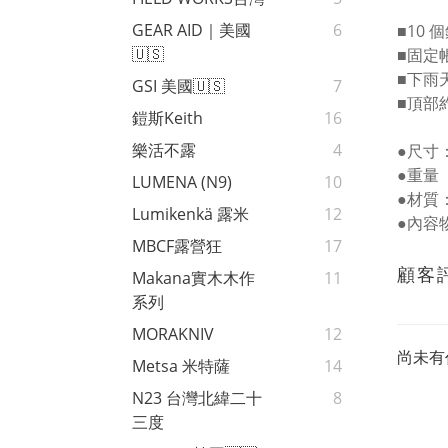
GEAR AID｜美國
6
■10
🇺🇸
■固定
■下雨
GSI 美國🇺🇸
7
■頂部約
鎧斯Keith
16
樂活不露
4
●尺寸：1
●重量（
LUMENA (N9)
10
●材
Lumikenkä 露米
12
●內容
MBCF露營狂
17
顧客
Makana實木木作
11
系列
MORAKNIV
12
尚未有
Metsa 米特薩
14
N23 台灣北緯二十
8
三度