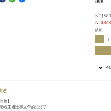
謝謝
NT$580
NT$348
數量
付
描述
特色】
定帳篷裙邊和立帶的短釘子