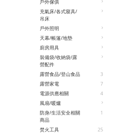
戶外傢俱
充氣床/各式寢具/
吊床
戶外照明
天幕/帳篷/地墊
廚房用具
裝備袋/收納袋/露
營配件
露營食品/登山食品
3
露營家電
7
電源供應相關
4
風扇/暖爐
防身/生活安全相關
1
商品
焚火工具
25