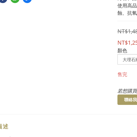
使用高品
蝕、抗氧
NT$1,4
NT$1,2
顏色
售完
若想購買
聯絡我
描述