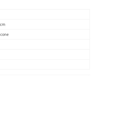
8cm
cone