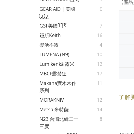
【產品
GEAR AID｜美國
6
🇺🇸
GSI 美國🇺🇸
7
鎧斯Keith
16
樂活不露
4
LUMENA (N9)
10
Lumikenkä 露米
12
MBCF露營狂
17
Makana實木木作
11
系列
了解
MORAKNIV
12
Metsa 米特薩
14
N23 台灣北緯二十
8
三度