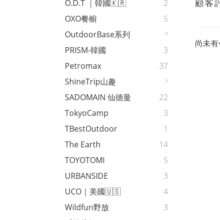
顧客
O.D.T ｜韓國🇰🇷
2
OXO餐櫥
5
OutdoorBase系列
尚未有
PRISM-韓國
3
Petromax
37
ShineTrip山趣
SADOMAIN 仙德曼
22
TokyoCamp
3
TBestOutdoor
1
The Earth
14
TOYOTOMI
5
URBANSIDE
3
UCO｜美國🇺🇸
4
Wildfun野放
3