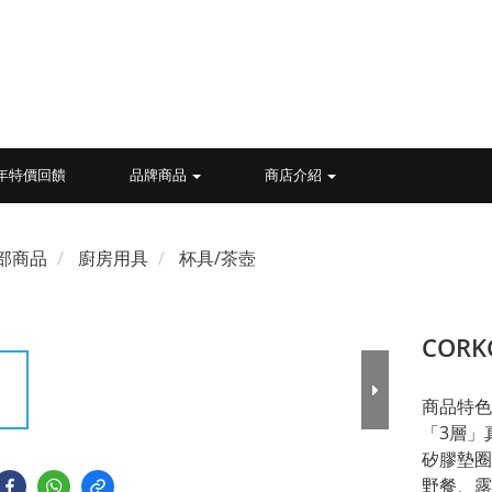
26年特價回饋
品牌商品
商店介紹
部商品
廚房用具
杯具/茶壺
CORK
商品特色
「3層」
矽膠墊圈
野餐、露