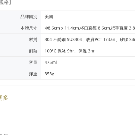
規格】
品牌國別
美國
本體尺寸
Φ8.6cm x 11.4cm,杯口直徑 8.6cm,把手寬度 3.
材質
304 不銹鋼 SUS304、改質PCT Tritan、矽膠 Sili
耐熱
100°C 保冰 9hr、保溫 3hr
容量
475ml
淨重
353g
更多