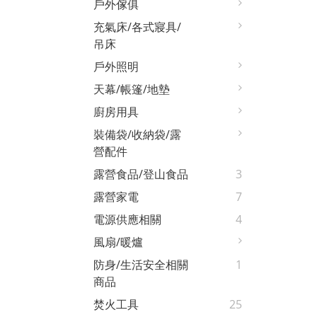
戶外傢俱
充氣床/各式寢具/
吊床
戶外照明
天幕/帳篷/地墊
廚房用具
裝備袋/收納袋/露
營配件
露營食品/登山食品
3
露營家電
7
電源供應相關
4
風扇/暖爐
防身/生活安全相關
1
商品
焚火工具
25