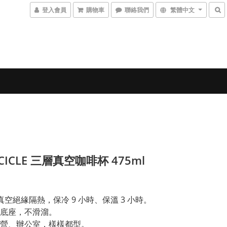
登入會員
購物車
聯絡我們
繁體中文
CICLE 三層真空咖啡杯 475ml
真空絕緣隔熱，保冷 9 小時、保溫 3 小時。
底座，不滑溜。
營、辦公室，樣樣都型。