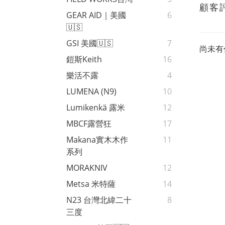
顧客
GEAR AID｜美國
6
🇺🇸
GSI 美國🇺🇸
7
尚未有
鎧斯Keith
16
樂活不露
4
LUMENA (N9)
10
Lumikenkä 露米
12
MBCF露營狂
17
Makana實木木作
11
系列
MORAKNIV
12
Metsa 米特薩
14
N23 台灣北緯二十
8
三度