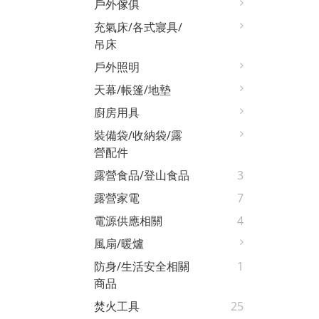
戶外傢俱
充氣床/各式寢具/
吊床
戶外照明
天幕/帳篷/地墊
廚房用具
裝備袋/收納袋/露
營配件
露營食品/登山食品
3
露營家電
7
電源供應相關
4
風扇/暖爐
防身/生活安全相關
1
商品
焚火工具
25