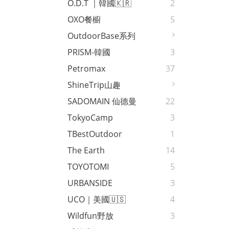
O.D.T ｜韓國🇰🇷
2
OXO餐櫥
5
OutdoorBase系列
PRISM-韓國
3
Petromax
37
ShineTrip山趣
SADOMAIN 仙德曼
22
TokyoCamp
3
TBestOutdoor
1
The Earth
14
TOYOTOMI
5
URBANSIDE
3
UCO｜美國🇺🇸
4
Wildfun野放
3