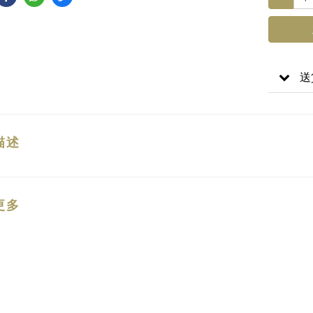
送
描述
更多