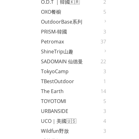
O.D.T ｜韓國🇰🇷
2
OXO餐櫥
5
OutdoorBase系列
PRISM-韓國
3
Petromax
37
ShineTrip山趣
SADOMAIN 仙德曼
22
TokyoCamp
3
TBestOutdoor
1
The Earth
14
TOYOTOMI
5
URBANSIDE
3
UCO｜美國🇺🇸
4
Wildfun野放
3