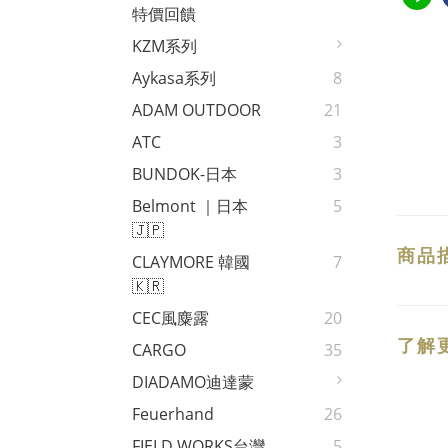
特價回饋
KZM系列
Aykasa系列
8
ADAM OUTDOOR
21
ATC
3
BUNDOK-日本
3
Belmont ｜日本
5
🇯🇵
商品
CLAYMORE 韓國
7
🇰🇷
CEC風麋露
20
了解
CARGO
35
DIADAMO迪達蒙
Feuerhand
26
FIELD WORKS台灣
5