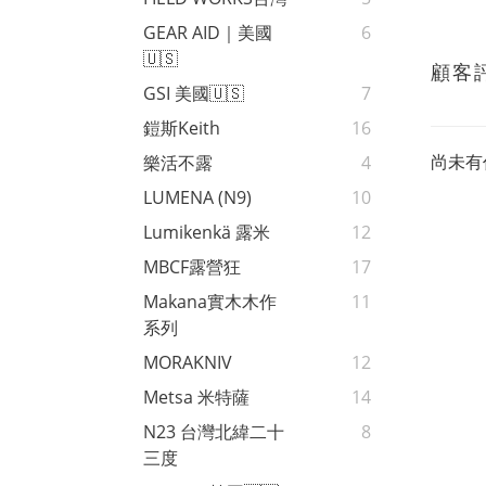
GEAR AID｜美國
6
🇺🇸
顧客
GSI 美國🇺🇸
7
鎧斯Keith
16
尚未有
樂活不露
4
LUMENA (N9)
10
Lumikenkä 露米
12
MBCF露營狂
17
Makana實木木作
11
系列
MORAKNIV
12
Metsa 米特薩
14
N23 台灣北緯二十
8
三度