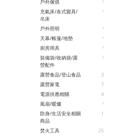
戶外傢俱
充氣床/各式寢具/
吊床
戶外照明
天幕/帳篷/地墊
廚房用具
裝備袋/收納袋/露
營配件
露營食品/登山食品
3
露營家電
7
電源供應相關
4
風扇/暖爐
防身/生活安全相關
1
商品
焚火工具
25