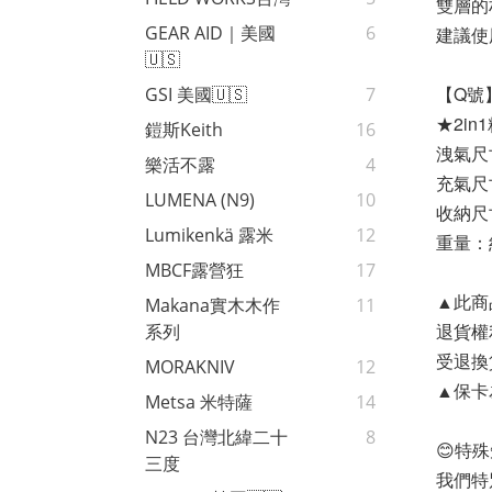
雙層的
GEAR AID｜美國
6
建議使用
🇺🇸
【Q號
GSI 美國🇺🇸
7
★2in
鎧斯Keith
16
洩氣尺寸
樂活不露
4
充氣尺寸
LUMENA (N9)
10
收納尺寸
Lumikenkä 露米
12
重量：約
MBCF露營狂
17
▲此商
Makana實木木作
11
退貨權
系列
受退換
MORAKNIV
12
▲保卡
Metsa 米特薩
14
N23 台灣北緯二十
8
😊特
三度
我們特