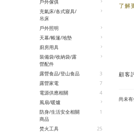
戶外傢俱
了解
充氣床/各式寢具/
吊床
戶外照明
天幕/帳篷/地墊
廚房用具
裝備袋/收納袋/露
營配件
露營食品/登山食品
3
顧客
露營家電
7
電源供應相關
4
尚未有
風扇/暖爐
防身/生活安全相關
1
商品
焚火工具
25