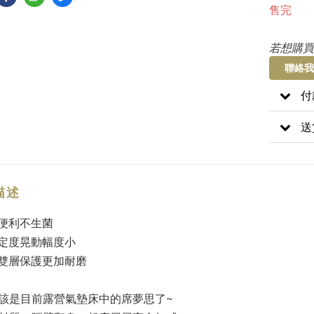
售完
若想購買
聯絡我
付
送
描述
潔便利不生菌
穩定度晃動幅度小
部雙層保護更加耐磨
該是目前露營氣墊床中的席夢思了~