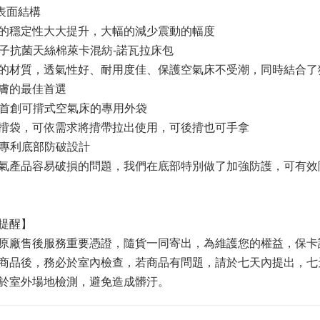
S表面結構
的穩定性大大提升，大幅的減少震動的幅度
離子抗菌天絲棉萊卡混紡­-諾瓦拉床包
的材質，透氣性好、耐用度佳、保護空氣床不受潮，同時結合了
膚的最佳首選
家首創可揹式空氣床的專用外袋
揹袋，可依需求將揹帶拉出使用，可後揹也可手拿
家專利底部防破設計
氣產品容易破損的問題，我們在底部特別做了加強防護，可有效
提醒】
原廠售後服務重要憑證，隨貨一同寄出，為維護您的權益，保卡
商品後，務必於室內檢查，若商品有問題，請於七天內提出，七
於室外場地檢測，避免造成髒汙。