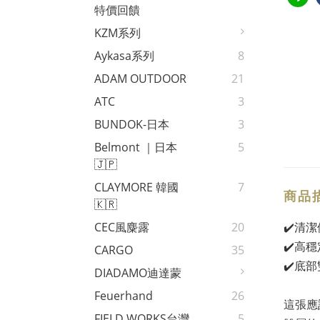
特價回饋
KZM系列
Aykasa系列
8
ADAM OUTDOOR
21
ATC
3
BUNDOK-日本
3
Belmont ｜日本
5
🇯🇵
CLAYMORE 韓國
7
商品
🇰🇷
✔️清
CEC風麋露
20
✔️高
CARGO
35
✔️底
DIADAMO迪達蒙
Feuerhand
26
這張應
FIELD WORKS台灣
5