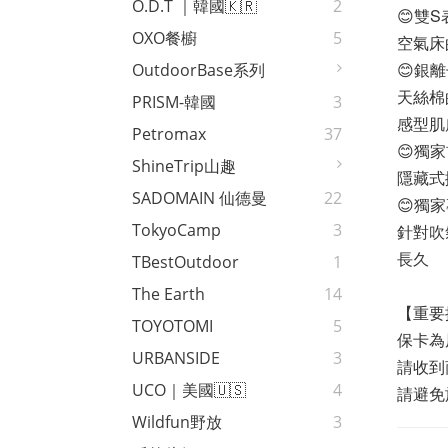
O.D.T ｜韓國🇰🇷
2
😊雙
OXO餐櫥
5
空氣床
😊銀
OutdoorBase系列
天絲棉
PRISM-韓國
3
感型肌
Petromax
37
😊獨
ShineTrip山趣
隱藏式
SADOMAIN 仙德曼
22
😊獨
TokyoCamp
3
針對吹
長久
TBestOutdoor
1
The Earth
14
【重要
TOYOTOMI
5
保卡為
URBANSIDE
3
請收到
UCO｜美國🇺🇸
4
請避免
Wildfun野放
3