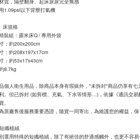
材質，隔壁翻身、起床尿尿完全無感
1.09psi以下背壓打氣機
】床規格
1精裝組：露米床Q / 專用外袋
：約200x200cm
：約208x197x17cm
：約53x17x43cm
8.7kg
品個人衛生用品，除商品本身有瑕疵外，"未拆封"商品仍享有
利。但已拆封 (如剪標、充氣、下水等情形…)，依據《通訊交
貨。
為原廠售後服務重要憑證，隨貨一同寄出，為維護您的權益，保
殊短纖植絨
別選用特殊的短纖植絨，除了有絕佳的舒適感觸外，也更不容易