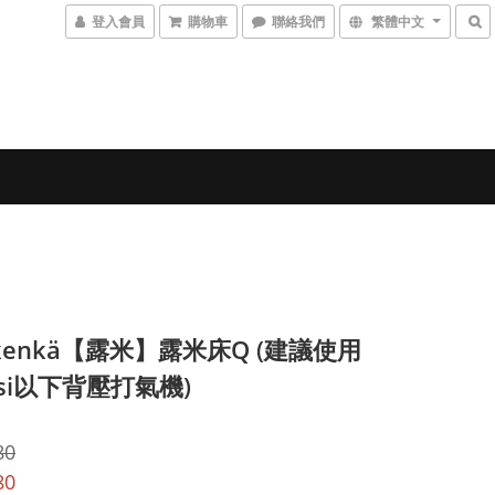
登入會員
購物車
聯絡我們
繁體中文
ikenkä【露米】露米床Q (建議使用
psi以下背壓打氣機)
80
80