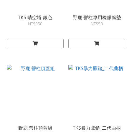
TKS 晴空塔-銀色
野鹿 營柱專用橡膠腳墊
NT$950
NT$50
野鹿 營柱頂蓋組
TKS暴力鷹鎚_二代曲柄