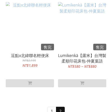
售完
售完
逗點x北緯聯名輕便床
Lumikenkä【露米】台灣製
NT$2,199
柔順印花床包-仲夏葉語
NT$1,899
NT$580 ~ NT$880
1
2