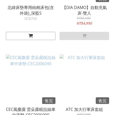
北緯床墊專用純棉床包(含
【DIA DAMO】自動充氣
外袋)_深藍S
床-雙人
NT$5,500
NT$799
NT$4,990
售完
售完
CEC風麋露 雲朵露眠拉絲車
ATC 加大行軍床套組
NT$7,580