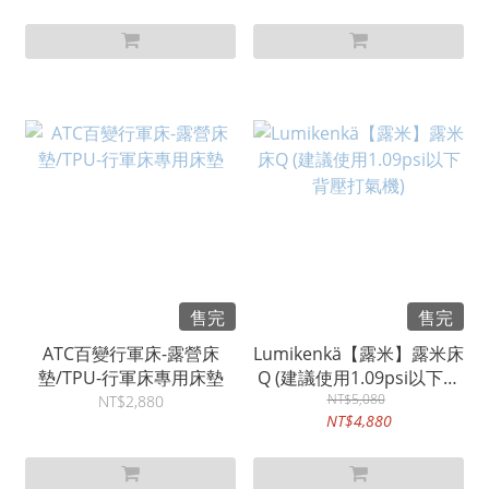
售完
售完
ATC百變行軍床-露營床
Lumikenkä【露米】露米床
墊/TPU-行軍床專用床墊
Q (建議使用1.09psi以下背
壓打氣機)
NT$5,080
NT$2,880
NT$4,880