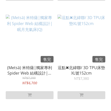
售完
售完
(Metsä) 米特薩|獨家專利
逗點✖北緯聯/ 3D TPU床墊
Spider Web 結構設計|眠
XL號152cm
月充氣床(Q)
NT$7,200
NT$7,380
NT$6,700