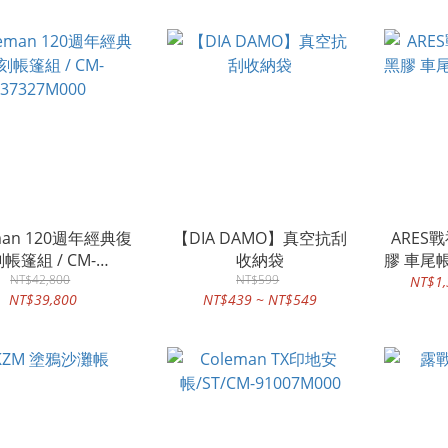
man 120週年經典復
【DIA DAMO】真空抗刮
ARES
帳篷組 / CM-
收納袋
膠 車尾帳
37327M000
NT$42,800
NT$599
NT$1,
NT$39,800
NT$439 ~ NT$549