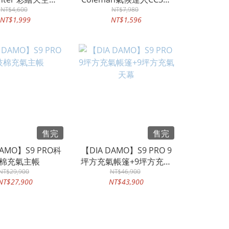
-歡樂別墅帳篷頂
NT$4,600
用黑布內掛帳 原價7980
NT$7,980
NT$1,999
NT$1,596
布-23175
超低特價1596
售完
售完
DAMO】S9 PRO科
【DIA DAMO】S9 PRO 9
棉充氣主帳
坪方充氣帳篷+9坪方充氣
NT$29,900
NT$46,900
天幕
NT$27,900
NT$43,900