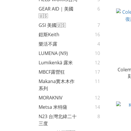
GEAR AID｜美國
6
🇺🇸
GSI 美國🇺🇸
7
鎧斯Keith
16
樂活不露
4
LUMENA (N9)
10
Lumikenkä 露米
12
Cole
MBCF露營狂
17
刻
Makana實木木作
11
系列
MORAKNIV
12
Metsa 米特薩
14
N23 台灣北緯二十
8
三度