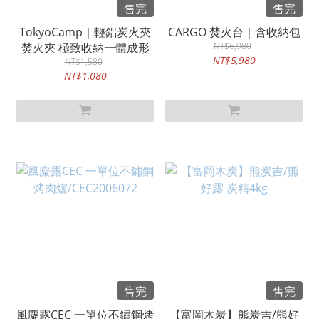
售完
售完
TokyoCamp｜輕鋁炭火夾
CARGO 焚火台｜含收納包
焚火夾 極致收納一體成形
NT$6,980
NT$5,980
NT$1,580
NT$1,080
售完
售完
風麋露CEC 一單位不鏽鋼烤
【富岡木炭】熊炭吉/熊好