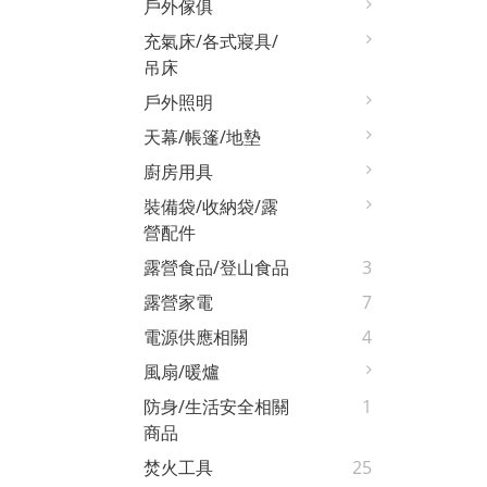
戶外傢俱
充氣床/各式寢具/
吊床
戶外照明
天幕/帳篷/地墊
廚房用具
裝備袋/收納袋/露
營配件
露營食品/登山食品
3
露營家電
7
電源供應相關
4
風扇/暖爐
防身/生活安全相關
1
商品
焚火工具
25