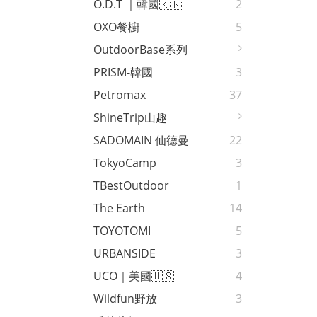
O.D.T ｜韓國🇰🇷
2
OXO餐櫥
5
OutdoorBase系列
PRISM-韓國
3
Petromax
37
ShineTrip山趣
SADOMAIN 仙德曼
22
TokyoCamp
3
TBestOutdoor
1
The Earth
14
TOYOTOMI
5
URBANSIDE
3
UCO｜美國🇺🇸
4
Wildfun野放
3