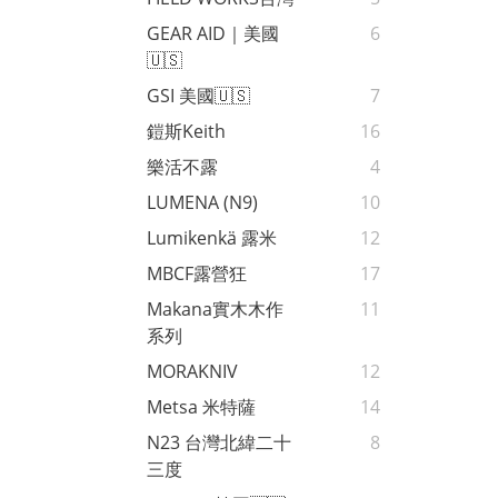
GEAR AID｜美國
6
🇺🇸
GSI 美國🇺🇸
7
鎧斯Keith
16
樂活不露
4
LUMENA (N9)
10
Lumikenkä 露米
12
MBCF露營狂
17
Makana實木木作
11
系列
MORAKNIV
12
Metsa 米特薩
14
N23 台灣北緯二十
8
三度