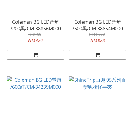
Coleman BG LED營燈
Coleman BG LED營燈
/200黑/CM-38856M000
/600黑/CM-38854M000
NT$700
NT$1,380
NT$420
NT$828