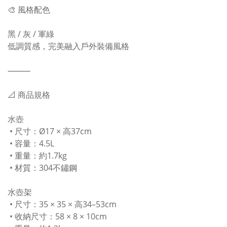
🎨 風格配色
黑 / 灰 / 軍綠
低調質感，完美融入戶外裝備風格
⸻
📐 商品規格
水壺
• 尺寸：Ø17 × 高37cm
• 容量：4.5L
• 重量：約1.7kg
• 材質：304不鏽鋼
水壺架
• 尺寸：35 × 35 × 高34–53cm
• 收納尺寸：58 × 8 × 10cm