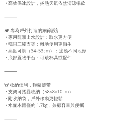
• 高效保冰設計，炎熱天氣依然清涼暢飲
⸻
🏕️ 專為戶外打造的細節設計
• 專用龍頭出水設計：取水更方便
• 穩固三腳支架：離地使用更衛生
• 高度可調（34–53cm）：適應不同地形
• 底部置物平台：可放杯具或配件
⸻
🎒 收納便利，輕鬆攜帶
• 支架可摺疊收納（58×8×10cm）
• 附收納袋，戶外移動更輕鬆
• 水壺本體僅約 1.7kg，兼顧容量與便攜
⸻